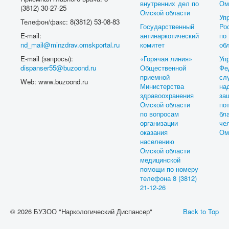
внутренних дел по
Ом
(3812) 30-27-25
Омской области
Уп
Телефон/факс: 8(3812) 53-08-83
Государственный
Ро
E-mail:
антинаркотический
п
nd_mail@minzdrav.omskportal.ru
комитет
об
E-mail (запросы):
«Горячая линия»
Уп
dispanser55@buzoond.ru
Общественной
Фе
приемной
с
Web: www.buzoond.ru
Министерства
на
здравоохранения
з
Омской области
по
по вопросам
бл
организации
ч
оказания
Ом
населению
Омской области
медицинской
помощи по номеру
телефона 8 (3812)
21-12-26
© 2026 БУЗОО "Наркологический Диспансер"
Back to Top