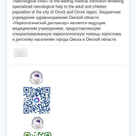
«Narcological clinic» is the leading medical institution rendering
specialized narcological help to the adult and children
population of the city of Omsk and Omsk region. Бюджетное
учреждение здравоохранения Омской области
«Наркологический диспансер» является ведущим
медицинским учреждением, предоставляющим
специализированную наркологическую помощь взрослому
и детскому населению города Омска и Омской области.
Toggle
Navigation
Главная
О Нас
Специалисты
Информация
для
специалистов
Информация
для пациентов
Режим работы