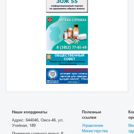
Наши координаты
Полезные
Ко
ссылки
ор
Адрес: 644046, Омск-46, ул.
Учебная, 189
Управление
Ми
Министерства
зд
Приемная главного врача: 8