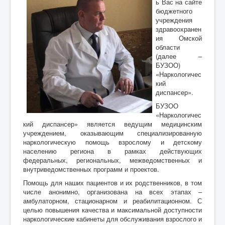
ь Вас на сайте
бюджетного
учреждения
здравоохранен
ия Омской
области
(далее –
БУЗОО)
«Наркологичес
кий
диспансер».
БУЗОО
«Наркологичес
кий диспансер» является ведущим медицинским
учреждением, оказывающим специализированную
наркологическую помощь взрослому и детскому
населению региона в рамках действующих
федеральных, региональных, межведомственных и
внутриведомственных программ и проектов.
Помощь для наших пациентов и их родственников, в том
числе анонимно, организована на всех этапах –
амбулаторном, стационарном и реабилитационном. С
целью повышения качества и максимальной доступности
наркологические кабинеты для обслуживания взрослого и