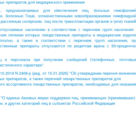
ых препаратов для медицинского применения
ов, предназначаемых для обеспечения лиц, больных гемофилией
м, болезнью Гоше, злокачественными новообразованиями лимфоидной
 рассеяным склерозом, лиц после трансплантации органов и (или) тканей
отпускаемых населению в соответствии с перечнем групп населения 
рном лечении которых лекарственные препараты и медицинские издели
платно, а также в соответствии с перечнем групп населения, пр
ственные препараты отпускаются по рецептам врача с 50-процентно
ц и персонала при получении сообщений (телефонных, почтовых
истического характера"
.
0.2019 N 2406-р (ред. от 15.01.2025) "Об утверждении перечня жизненно
х препаратов, а также перечней лекарственных препаратов для
го ассортимента лекарственных препаратов, необходимых для оказания
и "О единых базовых мерах поддержки лиц, принимающих (принимавших)
и, и других категорий лиц в сьбъектах Российской Федерации