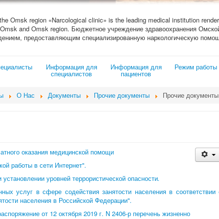
 the Omsk region «Narcological clinic» is the leading medical institution render
ity of Omsk and Omsk region. Бюджетное учреждение здравоохранения Омс
дением, предоставляющим специализированную наркологическую помощ
ециалисты
Информация для
Информация для
Режим работы
специалистов
пациентов
ы
О Нас
Документы
Прочие документы
Прочие документы
латного оказания медицинской помощи
кой работы в сети Интернет"
.
и установлении уровней террористической опасности
.
нных услуг в сфере содействия занятости населения в соответствии 
тости населения в Российской Федерации"
.
споряжение от 12 октября 2019 г. N 2406-р перечень жизненно