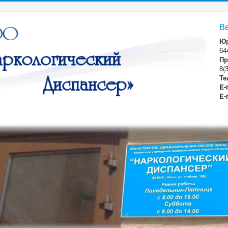
В
Юр
64
Пр
8(
Те
E-
E-