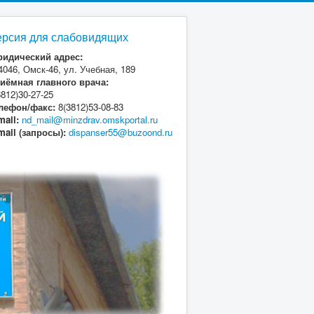
ерсия для слабовидящих
идический адрес:
4046, Омск-46, ул. Учебная, 189
иёмная главного врача:
3812)30-27-25
лефон/факс:
8(3812)53-08-83
mail:
nd_mail@minzdrav.omskportal.ru
mail (запросы):
dispanser55@buzoond.ru