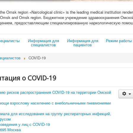
 the Omsk region «Narcological clinic» is the leading medical institution render
ity of Omsk and Omsk region. Бюджетное учреждение здравоохранения Омс
дением, предоставляющим специализированную наркологическую помощ
ециалисты
Информация для
Информация для
Режим работы
специалистов
пациентов
ециалистов
COVID-19
тация о COVID-19
ию рисков распространения COVID-19 на территории Омской
омощи взрослому населению с внебольничными пневмониями
риала для исследования на группу респираторных инфекций,
ирусом
поведения у лиц с COVID-19
 695 Москва