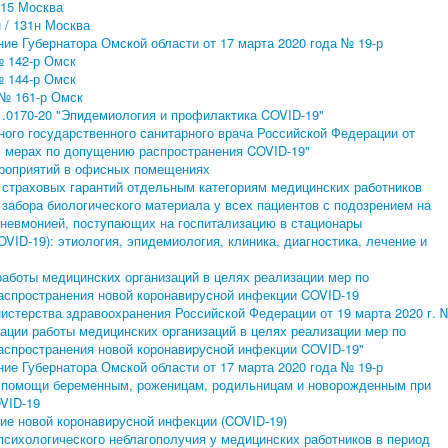
 15 Москва
 / 131н Москва
ие Губернатора Омской области от 17 марта 2020 года № 19-р
№ 142-р Омск
№ 144-р Омск
 № 161-р Омск
.0170-20 "Эпидемиология и профилактика COVID-19"
ого государственного санитарного врача Российской Федерации от
х мерах по допущению распространения COVID-19"
роприятий в офисных помещениях
страховых гарантий отдельным категориям медицинских работников
забора биологического материала у всех пациентов с подозрением на
невмонией, поступающих на госпитализацию в стационары
VID-19): этиология, эпидемиология, клиника, диагностика, лечение и
работы медицинских организаций в целях реализации мер по
аспространения новой коронавирусной инфекции COVID-19
истерства здравоохранения Российской Федерации от 19 марта 2020 г. 
ации работы медицинских организаций в целях реализации мер по
аспространения новой коронавирусной инфекции COVID-19"
ие Губернатора Омской области от 17 марта 2020 года № 19-р
й помощи беременным, роженицам, родильницам и новорожденным при
VID-19
ие новой коронавирусной инфекции (COVID-19)
сихологического неблагополучия у медицинских работников в период