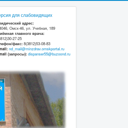
ерсия для слабовидящих
идический адрес:
4046, Омск-46, ул. Учебная, 189
иёмная главного врача:
3812)30-27-25
лефон/факс:
8(3812)53-08-83
mail:
nd_mail@minzdrav.omskportal.ru
mail (запросы):
dispanser55@buzoond.ru