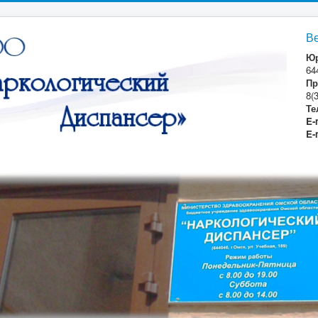
В
Юр
64
Пр
8(
Те
E-
E-